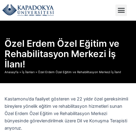
İçeriğe
Men
Cumhurbaşkanlığı Kariye
atla
Özel Erdem Özel Eğitim ve
Rehabilitasyon Merkezi İş
İlanı!
Anasayfa
»
İş İlanları
» Özel Erdem Özel Eğitim ve Rehabilitasyon Merkezi İş İlanı!
Kastamonu’da faaliyet gösteren ve 22 yıldır özel gereksinimli
bireylere yönelik eğitim ve rehabilitasyon hizmetleri sunan
Özel Erdem Özel Eğitim ve Rehabilitasyon Merkezi
bünyesinde görevlendirilmek üzere Dil ve Konuşma Terapisti
arıyoruz.