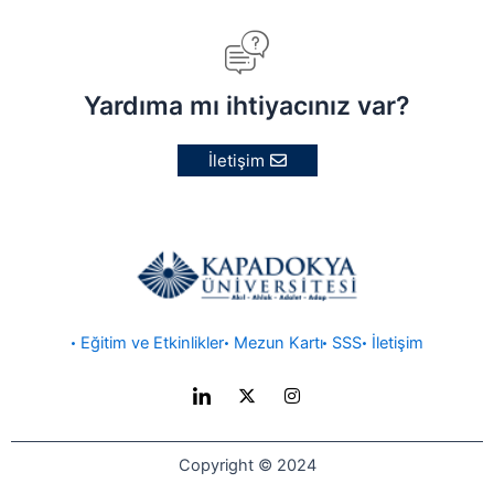
Yardıma mı ihtiyacınız var?
İletişim
Eğitim ve Etkinlikler
Mezun Kartı
SSS
İletişim
I
X
I
c
-
n
o
t
s
n
w
t
-
i
a
Copyright © 2024
l
t
g
i
t
r